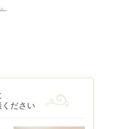
い。
に
談ください