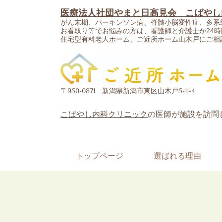
医療法人社団やまと日高見会 こばやし
がん末期、パーキンソン病、脊髄小脳変性症、多系
お看取り等でお悩みの方は、看護師と介護士が24時
住宅型有料老人ホーム、ご近所ホーム山木戸にご相
〒950-0871 新潟県新潟市東区山木戸5-11-4
こばやし内科クリニック
の医師が施設を訪問
トップページ
選ばれる理由