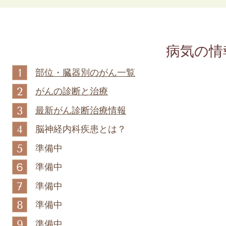
病気の情
1
部位・臓器別のがん一覧
2
がんの診断と治療
3
最新がん診断治療情報
4
脳神経内科疾患とは？
5
準備中
６
準備中
7
準備中
8
準備中
9
準備中