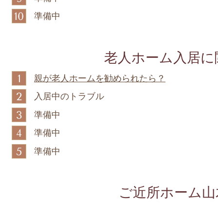
10
準備中
老人ホーム入居に
1
親が老人ホームを勧められたら？
2
入居中のトラブル
3
準備中
4
準備中
5
準備中
ご近所ホーム山